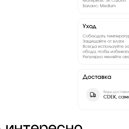
Материал: 3К Carbon
Баланс: Medium
Толщина: 33 мм
Уход
Соблюдать температур
Защищайте от влаги
Всегда используйте з
обода, чтобы избежать
Регулярно меняйте ов
Доставка
Виды доставк
CDEK, сам
 интересно