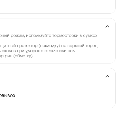
ный режим, используйте термоотсеки в сумках
ащитный протектор (накладку) на верхний торец
 сколов при ударах о стекло или пол
ергрип (обмотку)
и
овывоз