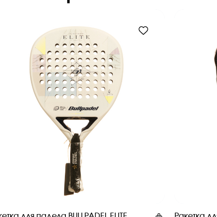
кетка для падела BULLPADEL ELITE
Ракетка д