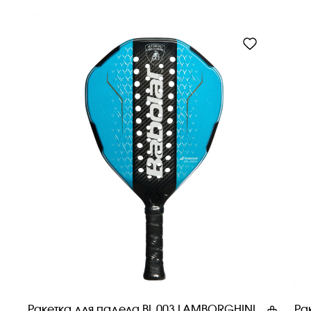
Ракетка для падела BL.003 LAMBORGHINI
Ра