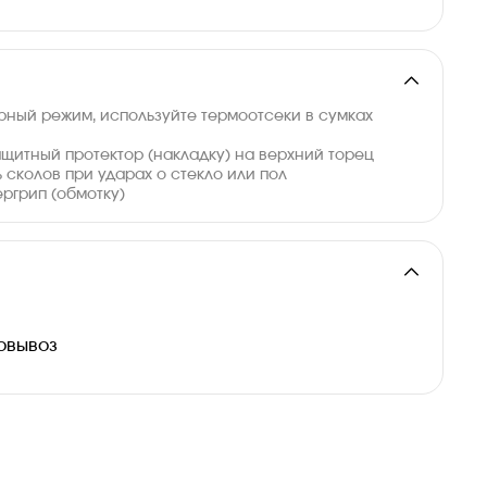
ный режим, используйте термоотсеки в сумках
ащитный протектор (накладку) на верхний торец
 сколов при ударах о стекло или пол
ергрип (обмотку)
и
овывоз