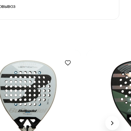
и
овывоз