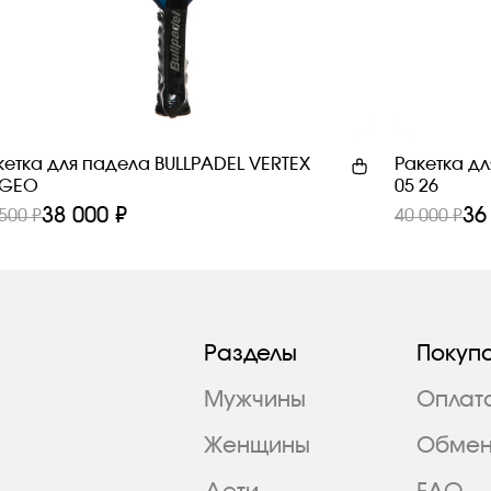
кетка для падела BULLPADEL VERTEX
Ракетка дл
 GEO
05 26
38 000 ₽
36
500 ₽
40 000 ₽
Разделы
Покуп
Мужчины
Оплат
Женщины
Обмен