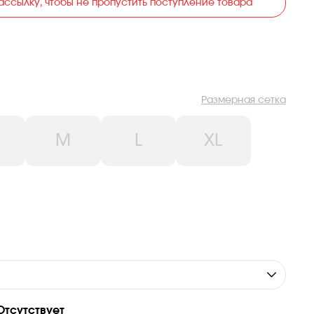
ассылку, чтобы не пропустить поступление товара
Размерная сетка
M
L
XL
Отсутствует