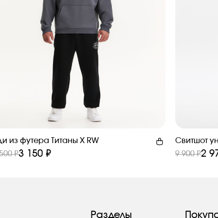
ди из футера Титаны X RW
Свитшот у
3 150 ₽
2 9
500 ₽
9 900 ₽
Разделы
Покуп