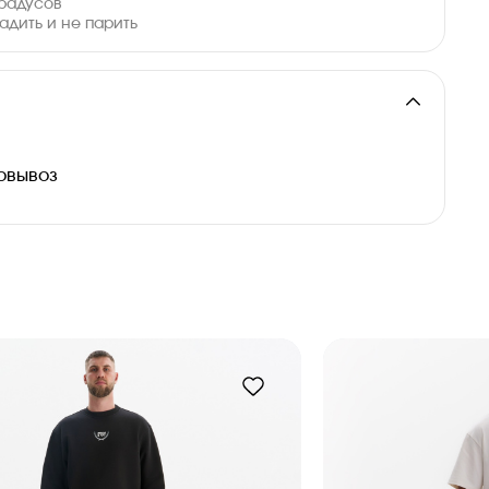
градусов
адить и не парить
и
овывоз