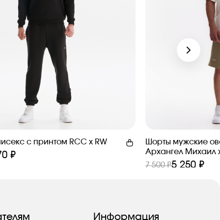
нисекс с принтом RCC x RW
Шорты мужские ов
Архангел Михаил 
70 ₽
5 250 ₽
7 500 ₽
ателям
Информация