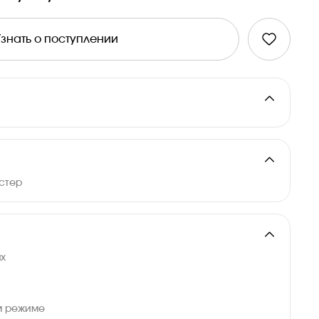
Узнать о поступлении
эстер
ах
м режиме