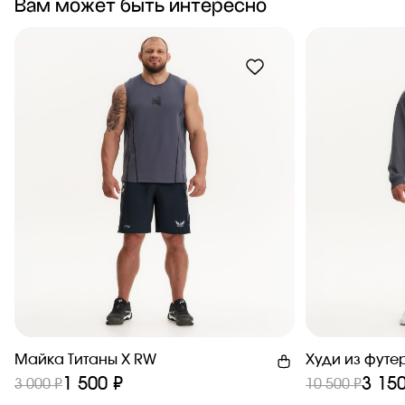
Вам может быть интересно
Майка Титаны X RW
Худи из футе
1 500 ₽
3 150
3 000 ₽
10 500 ₽