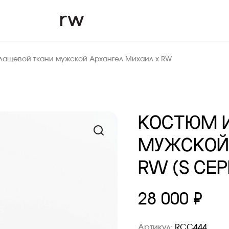
лащевой ткани мужской Архангел Михаил x RW
КОСТЮМ И
МУЖСКОЙ
RW (S СЕ
28 000 ₽
Артикул:
RCC444