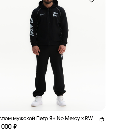
стюм мужской Петр Ян No Mercy x RW
 000 ₽