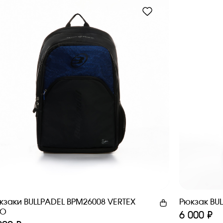
кзаки BULLPADEL BPM26008 VERTEX
Рюкзак BU
EO
6 000 ₽