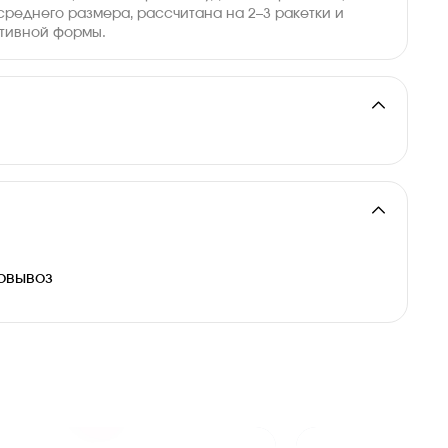
среднего размера, рассчитана на 2–3 ракетки и
ртивной формы.
см.
и
овывоз