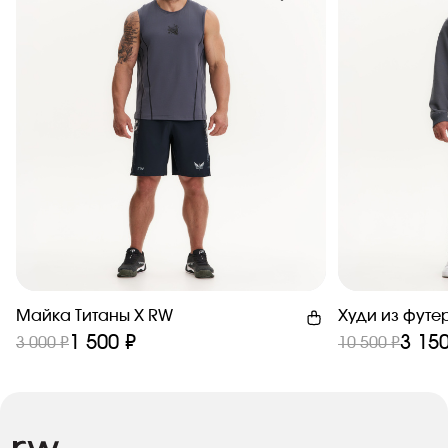
Майка Титаны X RW
Худи из футе
1 500 ₽
3 150
3 000 ₽
10 500 ₽