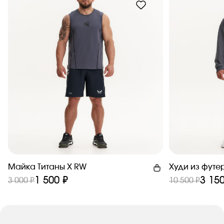
Майка Титаны X RW
Худи из футе
1 500 ₽
3 150
3 000 ₽
10 500 ₽