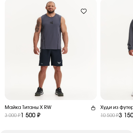
Майка Титаны X RW
Худи из футе
1 500 ₽
3 150
3 000 ₽
10 500 ₽