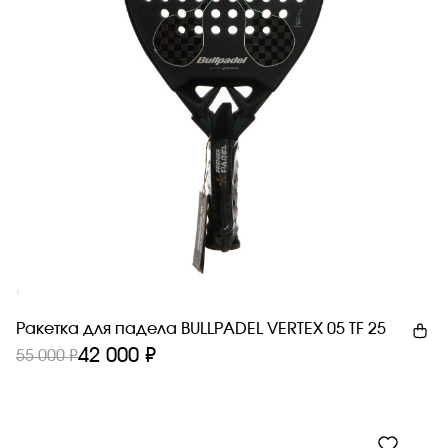
Футболки и лонгсливы
Майки и топы
Платья
Брюки
Шорты
Юбки
Цена
Сбросить
Новинка
Ракетка для падела BULLPADEL VERTEX 05 TF 25
42 000 ₽
55 000 ₽