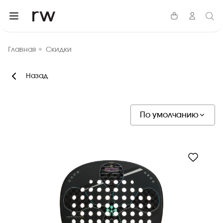
Главная
Скидки
Назад
Пол
Мужской
Женский, Мужской
По умолчанию
детский
Женский
Бренд
RCC WEAR
Varlion
Bullpadel
HEAD
Joma
Фильтры
Все
Худи и свитшоты